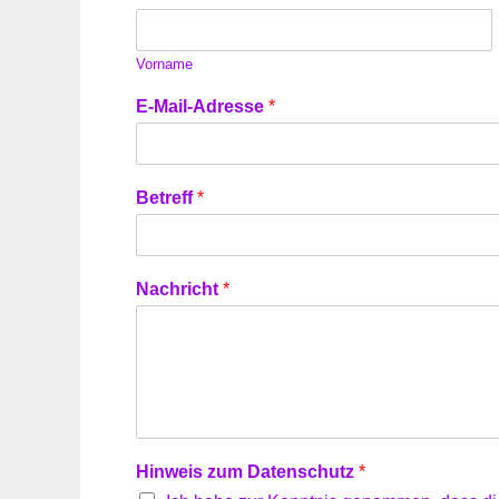
Vorname
*
E-Mail-Adresse
*
N
a
c
h
Betreff
*
r
i
c
h
Nachricht
*
t
E
-
M
a
i
l
-
Hinweis zum Datenschutz
*
A
d